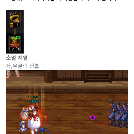
소멸 계열
좌,우클릭 웜홀