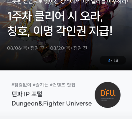
3
/
18