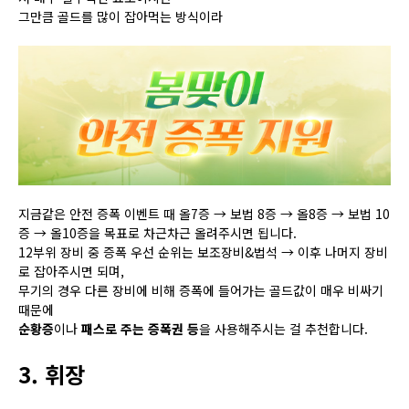
그만큼 골드를 많이 잡아먹는 방식이라
지금같은 안전 증폭 이벤트 때 올7증 → 보법 8증 → 올8증 → 보법 10
증
→
올10증을 목표로 차근차근 올려주시면 됩니다.
12부위 장비 중 증폭 우선 순위는 보조장비&법석 → 이후 나머지 장비
로 잡아주시면 되며,
무기의 경우 다른 장비에 비해 증폭에 들어가는 골드값이 매우 비싸기
때문에
순황증
이나
패스로 주는 증폭권 등
을 사용해주시는 걸 추천합니다.
3. 휘장