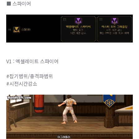
■ 스파이어
V1 : 엑셀레이트 스파이어
#잡기범위/충격파범위
#시전시간감소