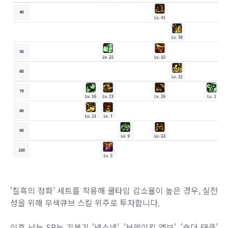
'칠흑의 정화' 세트를 착용해 쿨타임 감소율이 높은 경우, 실전
성을 위해 무색큐브 스킬 위주로 투자합니다.
이후 남는 SP는 기본기 '넥스냅', '브레이킹 엘보', '숄더 태클'