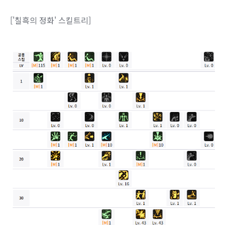
['칠흑의 정화' 스킬트리]