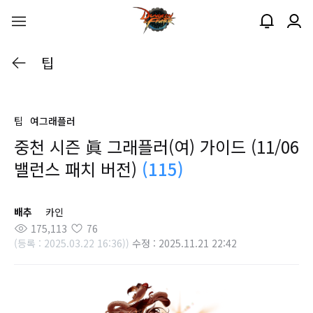
팁
팁
여그래플러
중천 시즌 眞 그래플러(여) 가이드 (11/06
밸런스 패치 버전)
(115)
배추
카인
175,113
76
(등록 : 2025.03.22 16:36))
수정 : 2025.11.21 22:42