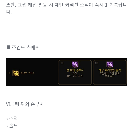
또한, 그랩 캐넌 발동 시 체인 커넥션 스택이 즉시 1 회복됩니
다.
■ 조인트 스매쉬
V1 : 링 위의 승부사
#추적
#홀드