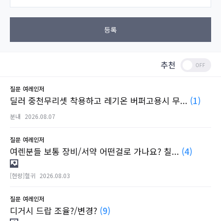
등록
추천
질문
여레인저
딜러 중천무리셋 착용하고 레기온 버퍼고용시 무...
(1)
분내
2026.08.07
질문
여레인저
여렌분들 보통 장비/서약 어떤걸로 가나요? 칠...
(4)
[현랑]혈귀
2026.08.03
질문
여레인저
디거시 드랍 조율?/변경?
(9)