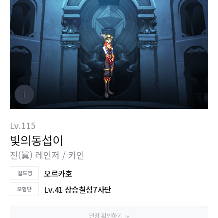
Lv.115
빛의동섭이
진(眞) 레인저 / 카인
오르카호
Lv.41 상승칠성7사단
인장 확인하기