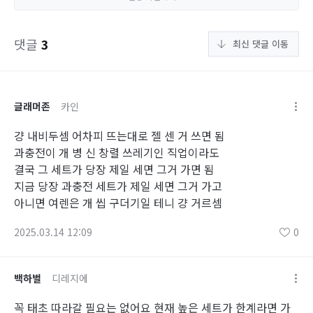
댓글
3
최신 댓글 이동
글래머존
카인
걍 내비두셈 어차피 뜨는대로 젤 센 거 쓰면 됨
과충전이 개 병 신 창렬 쓰레기인 직업이라도
결국 그 세트가 당장 제일 세면 그거 가면 됨
지금 당장 과충전 세트가 제일 세면 그거 가고
아니면 여렌은 개 씹 구더기일 테니 걍 거르셈
2025.03.14 12:09
0
백하벌
디레지에
꼭 태초 따라갈 필요는 없어요 현재 높은 세트가 한계라면 가