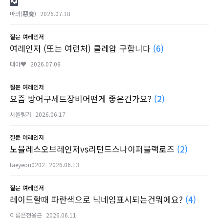
마의(惡魔)
2026.07.18
질문
여레인저
여레인저 (또는 여런처) 클레압 구합니다
(6)
대야♥
2026.07.08
질문
여레인저
요즘 방어구세트장비어떤게 좋은건가요?
(2)
서울렝거
2026.06.17
질문
여레인저
노블레스오브레인저vs리턴드스나이퍼블랙로즈
(2)
taeyeon0202
2026.06.13
질문
여레인저
레이드할때 파란색으로 닉네임표시되는건뭐에요?
(4)
이름은전용근
2026.06.11