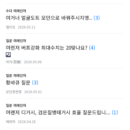
수다
여레인저
여거너 얼굴도트 모던으로 바꿔주시지엥..
(3)
젤리킹
2026.05.11
질문
여레인저
여렌저 버프강화 최대수치는 20맞나요?
(4)
마의(惡魔)
2026.05.06
질문
여레인저
황바큐 질문
(3)
군단충변종
2026.05.01
질문
여레인저
여랜저 디거시, 검은질병태거시 효율 질문드립니...
(1)
혜레저
2026.04.28