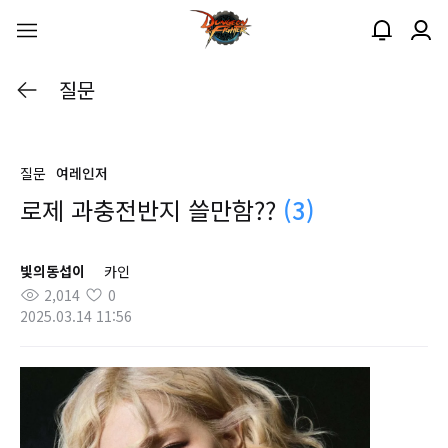
질문
질문
여레인저
로제 과충전반지 쓸만함??
(3)
빛의동섭이
카인
2,014
0
2025.03.14 11:56