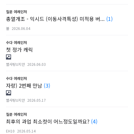
질문
여레인저
총열개조 - 익시드 (이동사격특성) 미적용 버...
(1)
뵬
2026.06.04
수다
여레인저
첫 정가 캐릭
별사탕U지안
2026.06.03
수다
여레인저
자랑) 2번째 만남
(3)
별사탕U지안
2026.05.17
질문
여레인저
최후의 과업 최소컷이 어느정도일까요?
(4)
EH10
2026.05.14