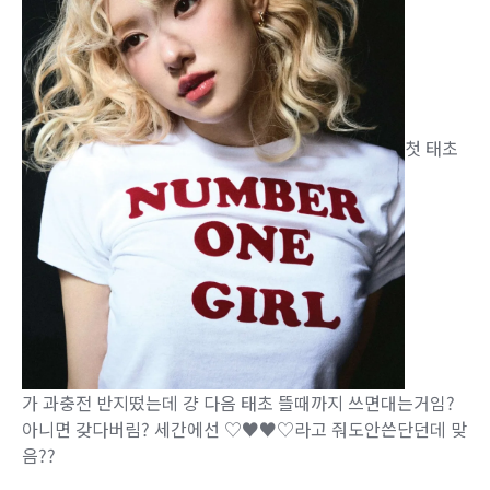
첫 태초
가 과충전 반지떴는데 걍 다음 태초 뜰때까지 쓰면대는거임?
아니면 갖다버림? 세간에선 ♡♥♥♡라고 줘도안쓴단던데 맞
음??