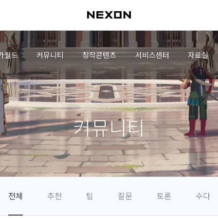
가월드
커뮤니티
창작콘텐츠
서비스센터
자료실
커뮤니티
전체
추천
팁
질문
토론
수다