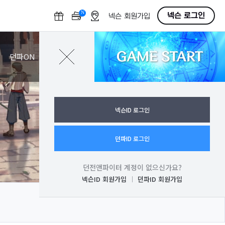
N
O
넥슨 로그인
넥슨 회원가입
F
F
GAME START
로그인
던파ON
넥슨ID 로그인
던파ID 로그인
던전앤파이터 계정이 없으신가요?
넥슨ID 회원가입
던파ID 회원가입