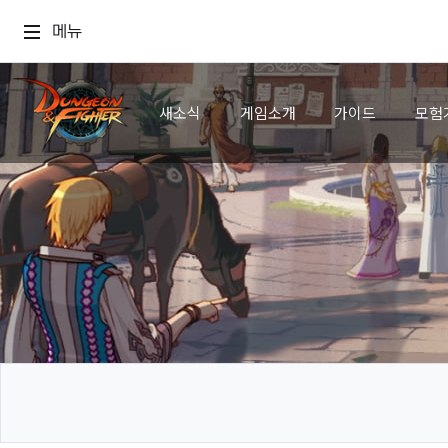
메뉴
새소식
게임소개
가이드
모험