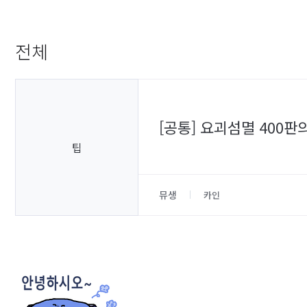
전체
[공통] 요괴섬멸 400판의
팁
뮤생
카인