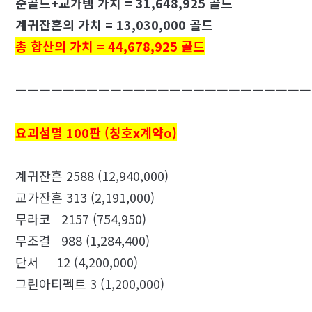
순골드+교가템 가치 = 31,648,925 골드
계귀잔흔의 가치 = 13,030,000 골드
총 합산의 가치 = 44,678,925 골드
ㅡㅡㅡㅡㅡㅡㅡㅡㅡㅡㅡㅡㅡㅡㅡㅡㅡㅡㅡㅡㅡㅡㅡㅡㅡ
요괴섬멸 100판 (칭호x계약o)
계귀잔흔 2588 (12,940,000)
교가잔흔 313 (2,191,000)
무라코 2157 (754,950)
무조결 988 (1,284,400)
단서 12 (4,200,000)
그린아티펙트 3 (1,200,000)