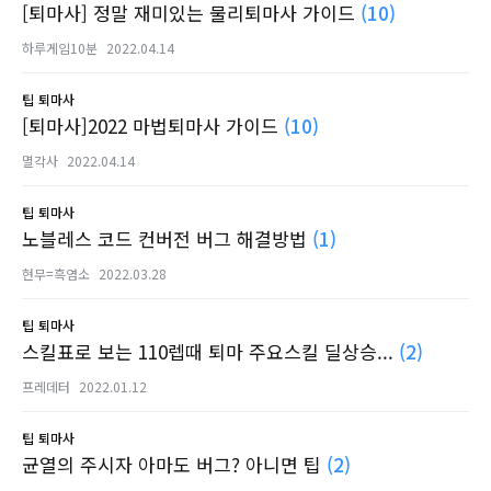
[퇴마사] 정말 재미있는 물리퇴마사 가이드
(10)
하루게임10분
2022.04.14
팁
퇴마사
[퇴마사]2022 마법퇴마사 가이드
(10)
멸각사
2022.04.14
팁
퇴마사
노블레스 코드 컨버전 버그 해결방법
(1)
현무=흑염소
2022.03.28
팁
퇴마사
스킬표로 보는 110렙때 퇴마 주요스킬 딜상승...
(2)
프레데터
2022.01.12
팁
퇴마사
균열의 주시자 아마도 버그? 아니면 팁
(2)