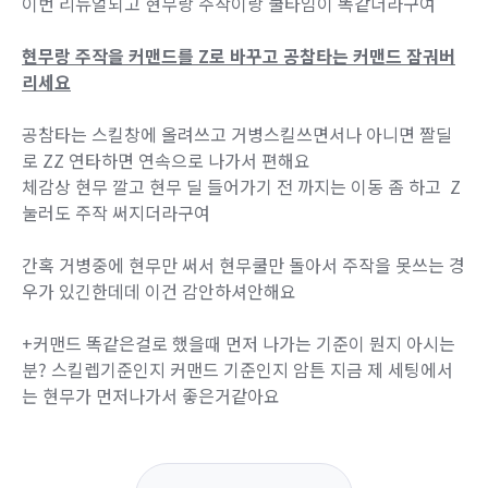
이번 리뉴얼되고 현무랑 주작이랑 쿨타임이 똑같더라구여
현무랑 주작을 커맨드를 Z로 바꾸고 공참타는 커맨드 잠궈버
리세요
공참타는 스킬창에 올려쓰고 거병스킬쓰면서나 아니면 짤딜
로 ZZ 연타하면 연속으로 나가서 편해요
체감상 현무 깔고 현무 딜 들어가기 전 까지는 이동 좀 하고 Z
눌러도 주작 써지더라구여
간혹 거병중에 현무만 써서 현무쿨만 돌아서 주작을 못쓰는 경
우가 있긴한데데 이건 감안하셔안해요
+커맨드 똑같은걸로 했을때 먼저 나가는 기준이 뭔지 아시는
분? 스킬렙기준인지 커맨드 기준인지 암튼 지금 제 세팅에서
는 현무가 먼저나가서 좋은거같아요