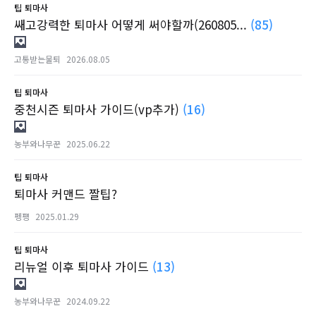
팁
퇴마사
쌔고강력한 퇴마사 어떻게 써야할까(260805...
(85)
고통받는물퇴
2026.08.05
팁
퇴마사
중천시즌 퇴마사 가이드(vp추가)
(16)
농부와나무꾼
2025.06.22
팁
퇴마사
퇴마사 커맨드 짤팁?
펭퍵
2025.01.29
팁
퇴마사
리뉴얼 이후 퇴마사 가이드
(13)
농부와나무꾼
2024.09.22