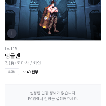
Lv.115
탱글맨
진(眞) 퇴마사 / 카인
Lv.40 빤쭈
설정된 인장 정보가 없습니다.
PC웹에서 인장을 설정해주세요.