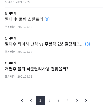
AG427
2021.12.22
팁
퇴마사
밸패 후 물퇴 스킬트리
(9)
프레데터
2021.09.10
팁
퇴마사
밸패후 퇴마사 난격 vs 무쌍격 2분 딜량체크...
(3)
프레데터
2021.09.08
팁
퇴마사
개편후 물퇴 식군탈리사용 괜찮을까?
프레데터
2021.09.08
1
2
3
4