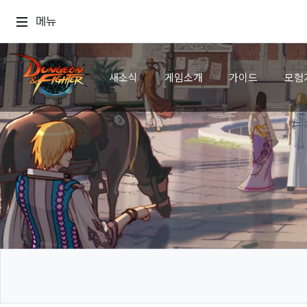
메뉴
새소식
게임소개
가이드
모험