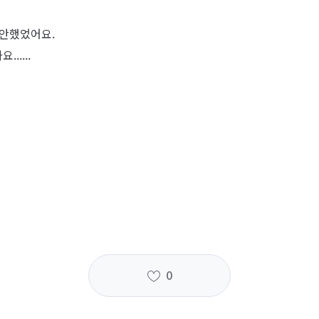
 안했었어요.
....
0