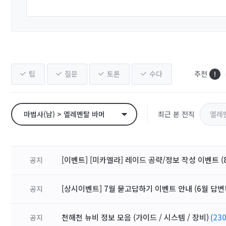
팁
질문
토론
수다
추천
마법사(남) > 엘레멘탈 바머
최근 본 전직
엘레
[이벤트] [미카엘라] 레이드 공략/정보 작성 이벤트 (8
공지
[상시이벤트] 7월 묻고답하기 이벤트 안내 (6월 답변
공지
천해천 뉴비 정보 모음 (가이드 / 시스템 / 장비)
(230
공지