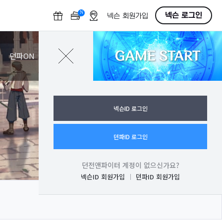
N
O
넥슨 로그인
넥슨 회원가입
F
F
GAME START
로그인
던파ON
넥슨ID 로그인
던파ID 로그인
던전앤파이터 계정이 없으신가요?
넥슨ID 회원가입
던파ID 회원가입