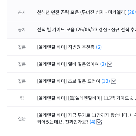
천해천 던전 공략 모음 (무너진 성자 - 미카엘라)
(20
공지
전직 별 가이드 모음 (26/06/23 갱신 - 신규 전직 추
공지
[엘레멘탈 바머]
직변권 추천좀
(6)
질문
[엘레멘탈 바머]
엘바 질문있어여
(2)
질문
[엘레멘탈 바머]
초보 질문 드려여
(12)
질문
[엘레멘탈 바머]
[眞:엘레멘탈바머] 115렙 가이드 & 
팁
[엘레멘탈 바머]
지금 무기로 11강까지 왔습니다. 
질문
되어있는데요. 진짜인가요?
(4)