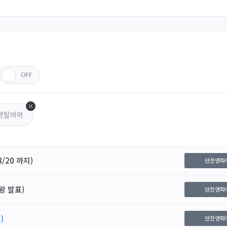
멘탈바머
/20 까지)
던전앤파
왕 발표)
던전앤파
)
던전앤파