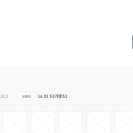
Lv.31 S2가문S2
시로코
모험단