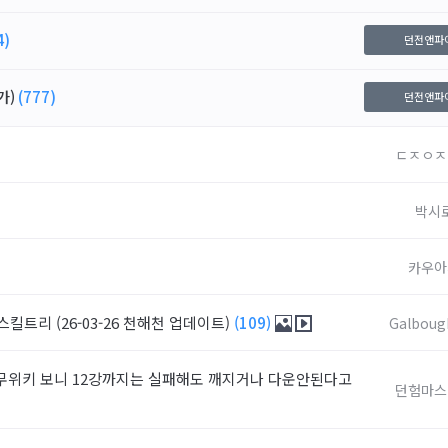
4)
던전앤파
가)
(777)
던전앤파
ㄷㅈㅇㅈ
박시
카우아
스킬트리 (26-03-26 천해천 업데이트)
(109)
Galboug
나무위키 보니 12강까지는 실패해도 깨지거나 다운안된다고
던험마스