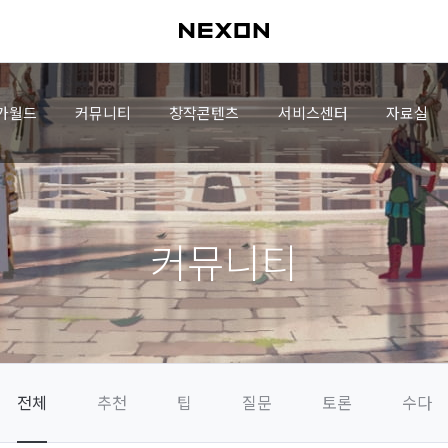
가월드
커뮤니티
창작콘텐츠
서비스센터
자료실
커뮤니티
전체
추천
팁
질문
토론
수다