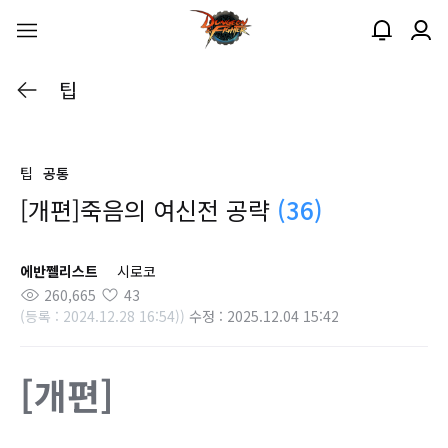
팁
팁
공통
[개편]죽음의 여신전 공략
(36)
에반쩰리스트
시로코
260,665
43
(등록 : 2024.12.28 16:54))
수정 : 2025.12.04 15:42
[개편]