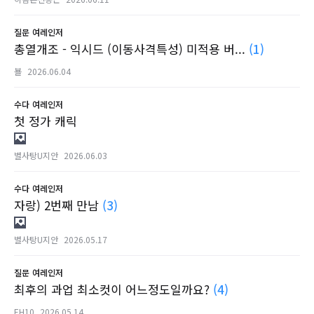
질문
여레인저
총열개조 - 익시드 (이동사격특성) 미적용 버...
(1)
뵬
2026.06.04
수다
여레인저
첫 정가 캐릭
별사탕U지안
2026.06.03
수다
여레인저
자랑) 2번째 만남
(3)
별사탕U지안
2026.05.17
질문
여레인저
최후의 과업 최소컷이 어느정도일까요?
(4)
EH10
2026.05.14