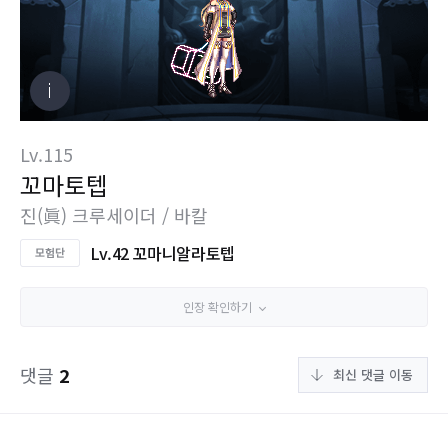
Lv.115
꼬마토텝
진(眞) 크루세이더 / 바칼
Lv.42 꼬마니알라토텝
인장 확인하기
댓글
2
최신 댓글 이동