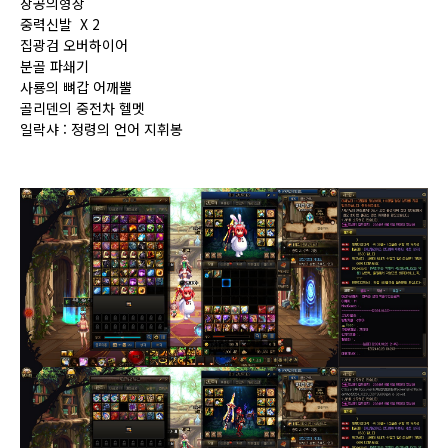
창공의형상
중력신발 X 2
집광검 오버하이어
분골 파쇄기
사룡의 뼈갑 어깨뿔
골리덴의 중전차 헬멧
일락샤 : 정령의 언어 지휘봉