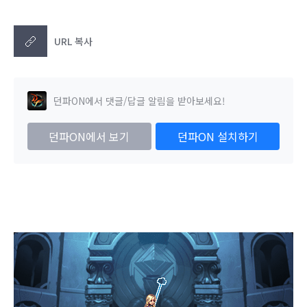
URL 복사
던파ON에서 댓글/답글 알림을 받아보세요!
던파ON에서 보기
던파ON 설치하기