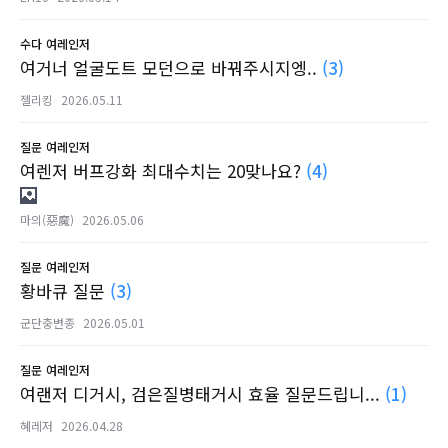
수다
여레인저
여거너 얼굴도트 모던으로 바꿔주시지엥..
(3)
젤리킹
2026.05.11
질문
여레인저
여렌저 버프강화 최대수치는 20맞나요?
(4)
마의(惡魔)
2026.05.06
질문
여레인저
황바큐 질문
(3)
군단충변종
2026.05.01
질문
여레인저
여랜저 디거시, 검은질병태거시 효율 질문드립니...
(1)
혜레저
2026.04.28