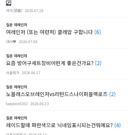
마의(惡魔)
2026.07.18
질문
여레인저
여레인저 (또는 여런처) 클레압 구합니다
(6)
대야♥
2026.07.08
질문
여레인저
요즘 방어구세트장비어떤게 좋은건가요?
(2)
서울렝거
2026.06.17
질문
여레인저
노블레스오브레인저vs리턴드스나이퍼블랙로즈
(2)
taeyeon0202
2026.06.13
질문
여레인저
레이드할때 파란색으로 닉네임표시되는건뭐에요?
(4)
이름은전용근
2026.06.11