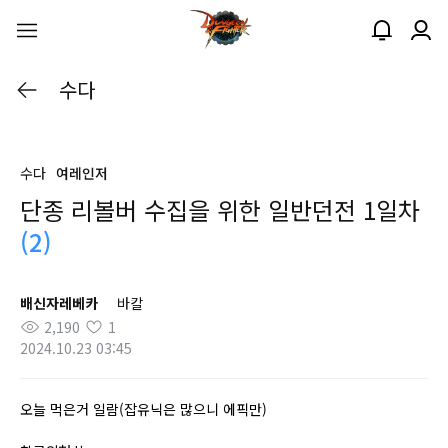
수다
수다
여레인저
단종 리볼버 수집을 위한 일반던전 1일차
(2)
배신자레베카
바칼
2,190
1
2024.10.23 03:45
오늘 먹은거 일람(잡유닉은 많으니 에픽만)