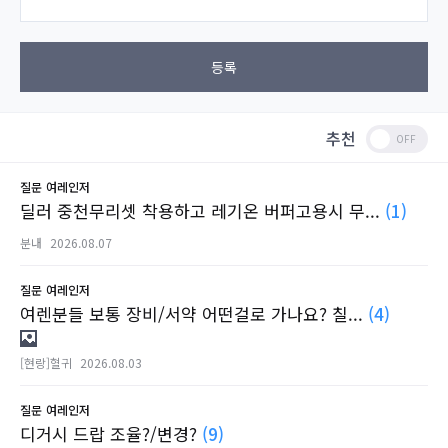
등록
추천
질문
여레인저
딜러 중천무리셋 착용하고 레기온 버퍼고용시 무...
(1)
분내
2026.08.07
질문
여레인저
여렌분들 보통 장비/서약 어떤걸로 가나요? 칠...
(4)
[현랑]혈귀
2026.08.03
질문
여레인저
디거시 드랍 조율?/변경?
(9)