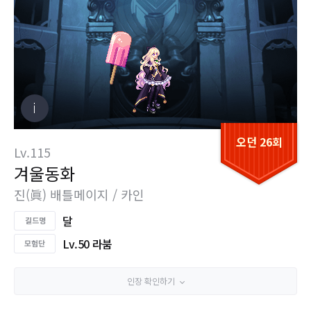
오던 26회
Lv.115
겨울동화
진(眞) 배틀메이지 / 카인
달
Lv.50 라붐
인장 확인하기