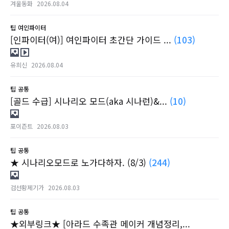
겨울동화
2026.08.04
팁
여인파이터
[인파이터(여)] 여인파이터 초간단 가이드 ...
(103)
유희신
2026.08.04
팁
공통
[골드 수급] 시나리오 모드(aka 시나런)&...
(10)
포이즌트
2026.08.03
팁
공통
★ 시나리오모드로 노가다하자. (8/3)
(244)
검선황제기가
2026.08.03
팁
공통
★외부링크★ [아라드 수족관 메이커 개념정리,...