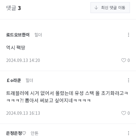
댓글
3
최신 댓글 이동
로드오브한이
힐더
역시 팩땅
2024.09.13 14:20
0
￡o라쿤
힐더
트래블러에 시거 없어서 몰랐는데 유성 스택 올 초기화라고ㅋ
ㅋㅋㅋ?! 뽑아서 써보고 싶어지네ㅋㅋㅋㅋ
2024.09.13 16:13
0
은정은정♡
안톤