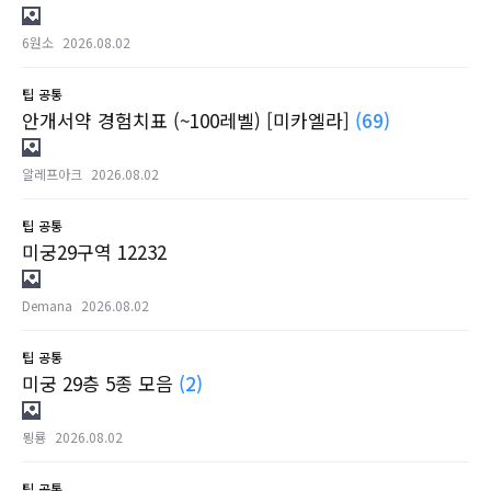
6원소
2026.08.02
팁
공통
안개서약 경험치표 (~100레벨) [미카엘라]
(69)
알레프아크
2026.08.02
팁
공통
미궁29구역 12232
Demana
2026.08.02
팁
공통
미궁 29층 5종 모음
(2)
묑룡
2026.08.02
팁
공통