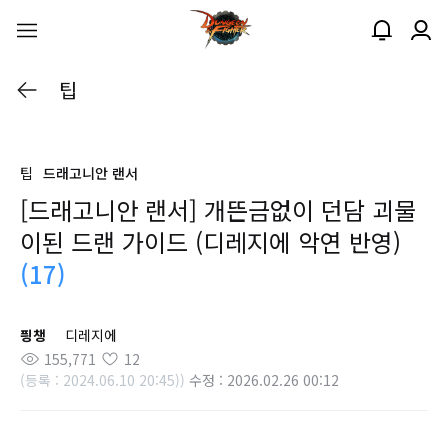
팁
팁
드래고니안 랜서
[드래고니안 랜서] 개뜬금없이 던담 괴물
이된 드랜 가이드 (디레지에 악연 반영)
(17)
픵챙
디레지에
155,771
12
(등록 : 2024.06.10 20:45))
수정 : 2026.02.26 00:12