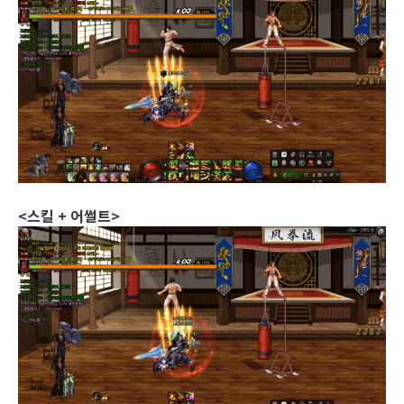
<스킬 + 어썰트>