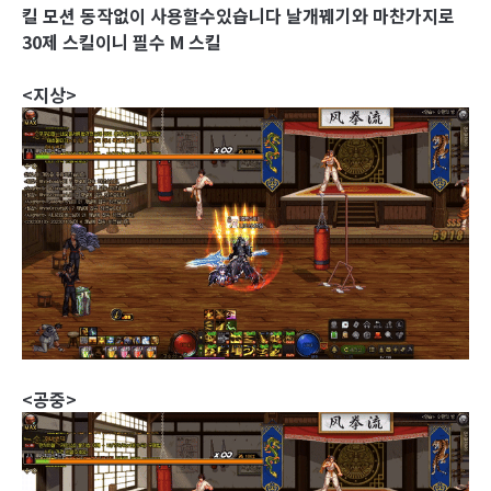
킬 모션 동작없이 사용할수있습니다 날개꿰기와 마찬가지로
30제 스킬이니 필수 M 스킬
<지상>
<공중>