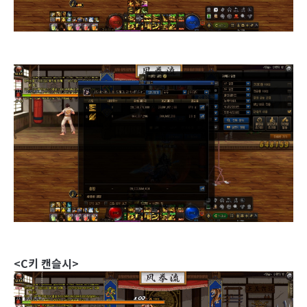
<C키 캔슬시>