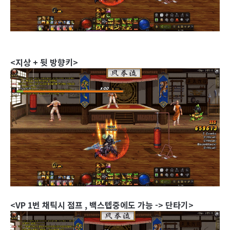
<지상 + 뒷 방향키>
<VP 1번 채틱시 점프 , 백스텝중에도 가능 -> 단타기>