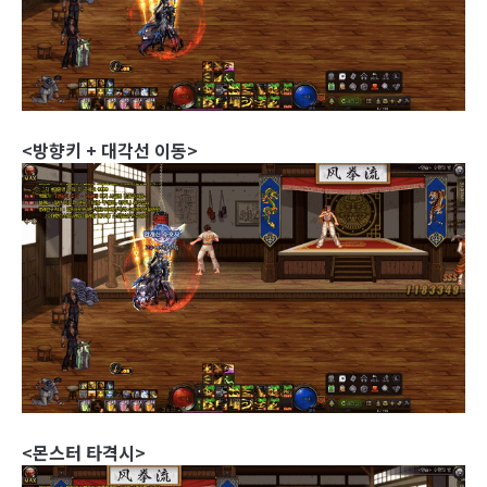
<방향키 + 대각선 이동>
<몬스터 타격시>