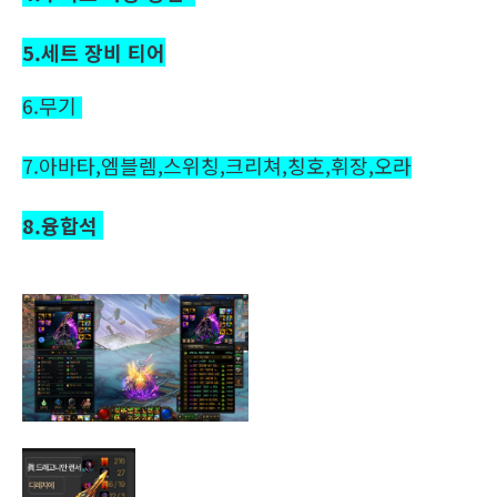
5.세트 장비 티어
6.
무기
7.
아바타,엠블렘,스위칭,크리쳐,칭호,휘장,오라
8.융합석