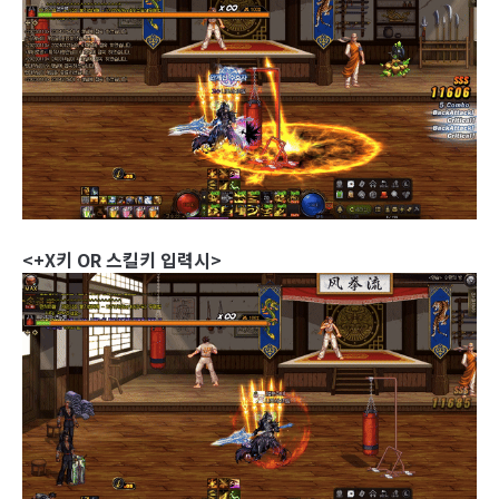
<+X키 OR 스킬키 입력시>