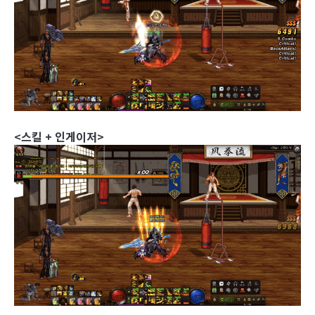
<스킬 + 인게이저>