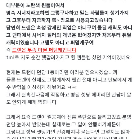
대부분이 노란색 원툴이여서
명속 시너지라고하면 그렇구나하고 믿는 사람들이 생겨가지
고 그후부터 지금까지 쭉~ 밈으로 사용되고있습니다
당연히 드랜은 속성 강제인 직업은 아니구여 물딜 캐릭도 아니
고 던파에서 시너지 딜러의 개념은 없어졌지만 처음부터 퓨딜
캐릭이였습니다 고뎀도 아니고 퍼덤캐구여
즉
드랜은 무속 마딜 퍼뎀캐입니다
tmi로 저도 순간 헷갈려가지고 힘 엠블렘 샀던 기억이있네요
현재는 드랜이 던담 1등이라면 여러분 믿으시겠습니까
물론 드랜이 실제로 그렇게까지 쌘건 절대 아니고 던담에서 계
수 반영을 이상하게 해놨어요 ㅋㅋ
그래서 칠흑간다음에 작정하고 뻥딜 셋팅 해버리면 던담이 말
도 안되게 쌔게 찍힙니다
그래서 요즘 드랜이 쩔공계에 신흥 폭탄으로 불리고있죠 분명
던담 높아서 받았는데 실제로는 그 딜이 안뽑히기때문에
그렇다고 깡딜 셋팅가면 건강해지냐 묻는다면 그렇지도 않아
요 왜냐면 말했지만 던담 자체가 계수 반영을 이상하게 해놔