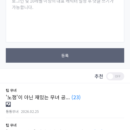
로그인 및 10레벨 이상의 대표 캐릭터 설정 후 댓글 쓰기가
가능합니다.
등록
추천
팁
무녀
'노잼'이 아닌 재밌는 무녀 공...
(23)
통통무녀
2026.02.25
팁
무녀