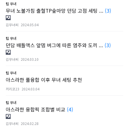
팁
무녀
무녀 노불가침 출혈TP숲마망 던담 고점 세팅 ...
(3)
김무녀씨
2024.05.04
팁
무녀
던담 배틀액스 앞뎀 버그에 따른 염주와 도끼 ...
(3)
김무녀씨
2024.03.10
팁
무녀
아스라한 풀융합 이후 무녀 세팅 추천
끼리코23
2024.03.04
팁
무녀
아스라한 융합픽 조합별 비교
(4)
김무녀씨
2024.02.28