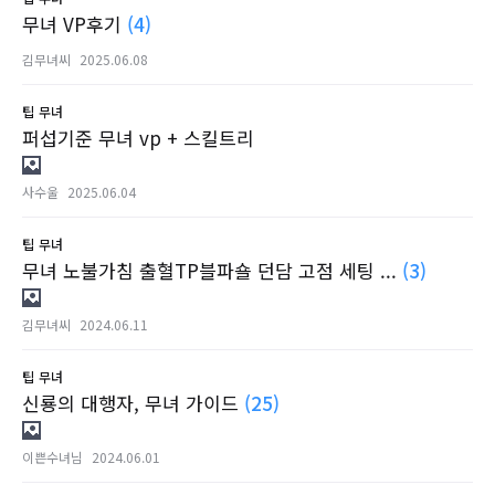
무녀 VP후기
(4)
김무녀씨
2025.06.08
팁
무녀
퍼섭기준 무녀 vp + 스킬트리
사수울
2025.06.04
팁
무녀
무녀 노불가침 출혈TP블파숄 던담 고점 세팅 ...
(3)
김무녀씨
2024.06.11
팁
무녀
신룡의 대행자, 무녀 가이드
(25)
이쁜수녀님
2024.06.01