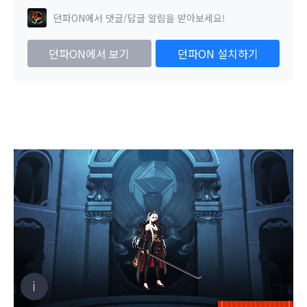
던파ON에서 댓글/답글 알림을 받아보세요!
던파ON에서 보기
던파ON 설치하기