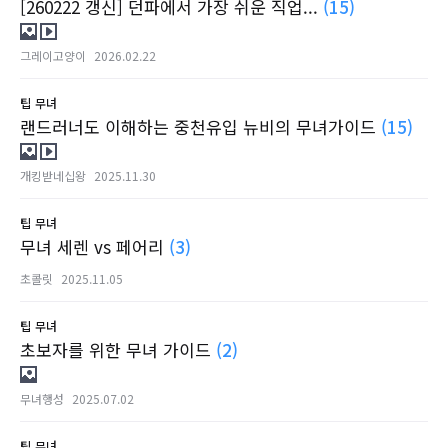
[260222 갱신] 던파에서 가장 쉬운 직업...
(15)
그레이고양이
2026.02.22
팁
무녀
랜드러너도 이해하는 중천유입 뉴비의 무녀가이드
(15)
개킹받네십왕
2025.11.30
팁
무녀
무녀 세렌 vs 페어리
(3)
초콜릿
2025.11.05
팁
무녀
초보자를 위한 무녀 가이드
(2)
무녀행성
2025.07.02
팁
무녀