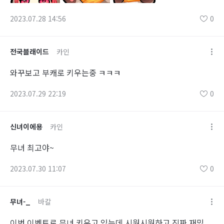
2023.07.28 14:56
0
전국블래이드
카인
와꾸보고 부캐로 키우는중 ㅋㅋㅋ
2023.07.29 22:19
0
신녀이에용
카인
무녀 최고야~
2023.07.30 11:07
0
무녀-_
바칼
이번 이벤트로 무녀 키우고 있는데 시원시원하고 진짜 재밌