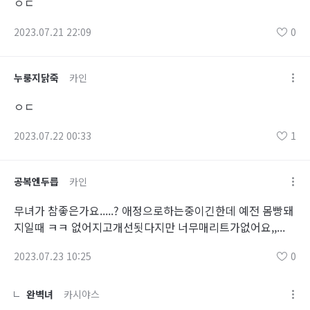
ㅇㄷ
2023.07.21 22:09
0
누룽지닭죽
카인
ㅇㄷ
2023.07.22 00:33
1
공복엔두릅
카인
무녀가 참좋은가요.....? 애정으로하는중이긴한데 예전 몸빵돼
지일때 ㅋㅋ 없어지고개선됫다지만 너무매리트가없어요,,...
2023.07.23 10:25
0
완벽녀
카시야스