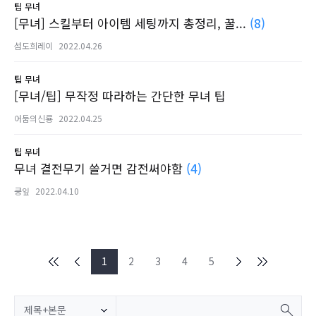
팁
무녀
[무녀] 스킬부터 아이템 세팅까지 총정리, 꿀...
(8)
섬도희레이
2022.04.26
팁
무녀
[무녀/팁] 무작정 따라하는 간단한 무녀 팁
어둠의신룡
2022.04.25
팁
무녀
무녀 결전무기 쓸거면 감전써야함
(4)
쿵잎
2022.04.10
1
2
3
4
5
제목+본문