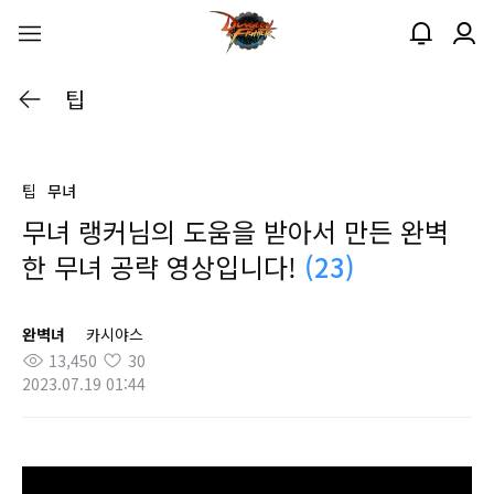
팁
팁
무녀
무녀 랭커님의 도움을 받아서 만든 완벽
한 무녀 공략 영상입니다!
(23)
완벽녀
카시야스
13,450
30
2023.07.19 01:44