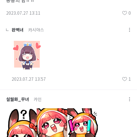
공룡의 힘ㅠㅠ
2023.07.27 13:11
0
완벽녀
카시야스
2023.07.27 13:57
1
설월화_무녀
카인