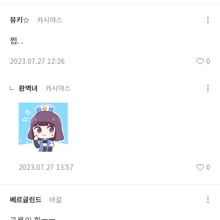
뮤키☆
카시야스
쩝. .
2023.07.27 12:26
0
완벽녀
카시야스
2023.07.27 13:57
0
베르글린드
바칼