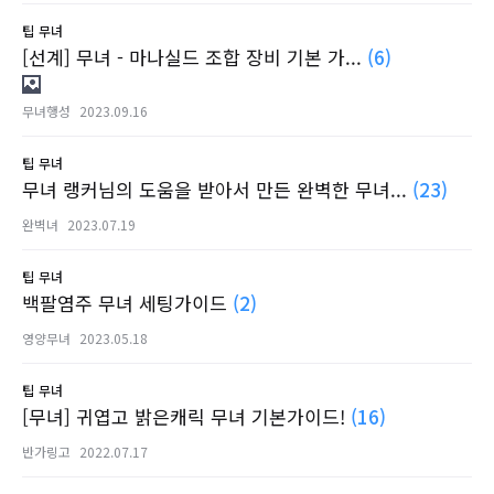
팁
무녀
[선계] 무녀 - 마나실드 조합 장비 기본 가...
(6)
무녀행성
2023.09.16
팁
무녀
무녀 랭커님의 도움을 받아서 만든 완벽한 무녀...
(23)
완벽녀
2023.07.19
팁
무녀
백팔염주 무녀 세팅가이드
(2)
영양무녀
2023.05.18
팁
무녀
[무녀] 귀엽고 밝은캐릭 무녀 기본가이드!
(16)
반가링고
2022.07.17