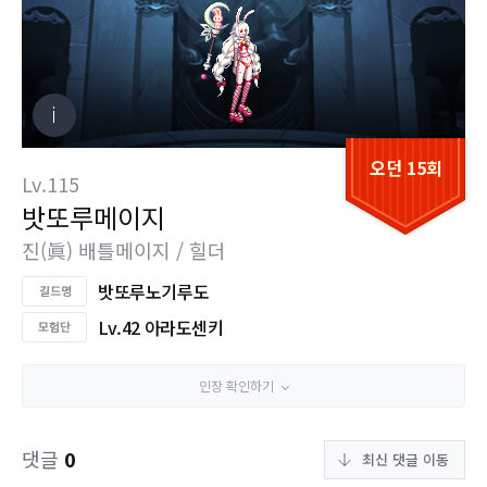
오던 15회
Lv.115
밧또루메이지
진(眞) 배틀메이지 / 힐더
밧또루노기루도
Lv.42 아라도센키
인장 확인하기
댓글
0
최신 댓글 이동