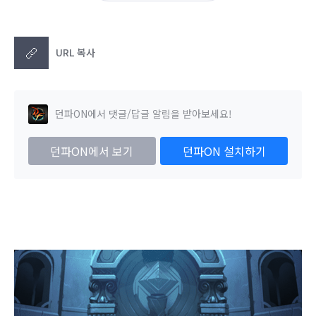
URL 복사
던파ON에서 댓글/답글 알림을 받아보세요!
던파ON에서 보기
던파ON 설치하기