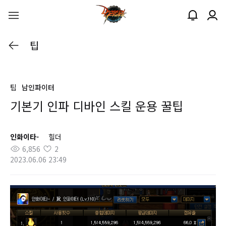
팁
팁
남인파이터
기본기 인파 디바인 스킬 운용 꿀팁
인화이타-
힐더
6,856
2
2023.06.06 23:49