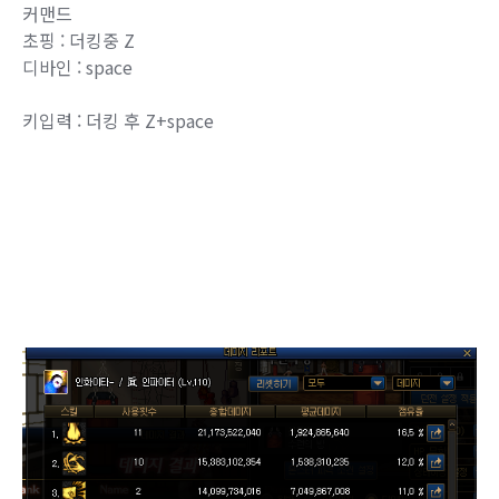
커맨드
초핑 : 더킹중 Z
디바인 : space
키입력 : 더킹 후 Z+space