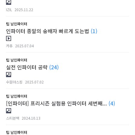
IZIL
2025.11.22
팁
남인파이터
인파이터 종말의 숭배자 빠르게 도는법
(1)
카츄
2025.07.04
팁
남인파이터
실전 인파이터 공략
(24)
수원야스킹
2025.07.02
팁
남인파이터
[인파이터] 프리시즌 실험용 인파이터 세번째...
(4)
스티븐백
2024.10.13
팁
남인파이터