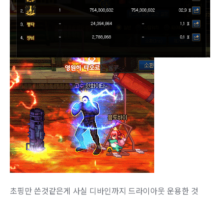
초핑만 쓴것같은게 사실 디바인까지 드라이아웃 운용한 것