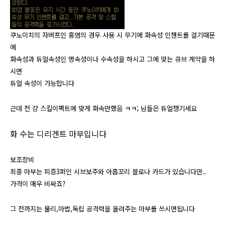
쿠노이치의 자버프인 홍염의 경우 사용 시 무기에 화속성 인챈트를 걸기때문
에
화속성과 듀얼속성인 명속성이나 수속성을 하시고 그에 맞는 큐브 계약을 하
시면
듀얼 속성이 가능합니다
근데 전 걍 스킬이펙트에 맞게 화속만했음 ㅋㅋ; 님들은 듀얼챙기세요
화 수는
디리겐트
마부입니다
보조장비
최종 마부는 피증3퍼인 시브보주와 아홉꼬리 블로나 카드가 있습니다만..
가격이 매우 비싸죠?
그 전까지는 물리,마법,독립 공격력을 올려주는 마부를 쓰시면됩니다