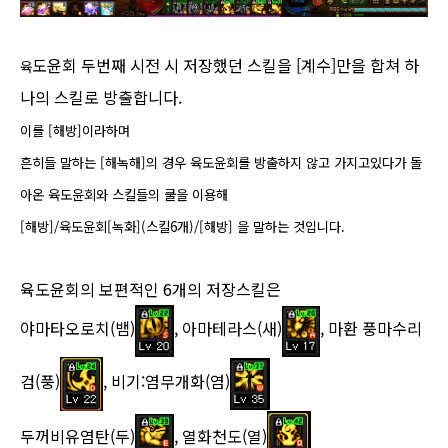
도윤회 두번째 시전 시 저장했던 스킬을 [
계수
]만을 합쳐 하
육​
나의 스킬로 방출합니다.
이를 [
해방
]이라하며
흔히들 말하는 [
해녹해
]의 경우 육도윤회를 방출하지 않고 가지고있다가 돌
아온 육도윤회와 스킬들의 쿨을 이용해
[
해방
]/육도윤회[
녹화
](스킬6개)/[
해방
] 을 말하는 것입니다.
육도윤회의 보편적인 6개의 저장스킬은
야마타오로치(뱀)
, 아마테라스(새)
, 마환 풍마수리
검(풍)
, 비기:염무개화(염)
두꺼비유염탄(두)
, 열화천도(열)