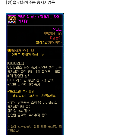
[뱀]을 강화해주는
흉사지염옥