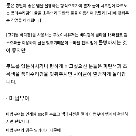
룬
은 깡딜이 좋은 뱀을 몰빵하는 형식으로가며 혼자 쿨이 너무길어 따로노
는
풍마수리검
의 쿨을
초록색
과
파란색
룬을 이용하여 [뱀]과 [새]에 맞춰주
는 작업을 하게됩니다
[고기동 바디캠]을 사용하는 쿠노이치유저는 바디캠의 쿨타임 15퍼센트 감
몰빵하시는 것
소효과를 이용하여 쿨을 맞추기때문에 보파빨 전부 뱀에
이 좋지만
쿠노를 입문하시거나 편하게 하고싶으신 분들은 파란색과 초
록색을 풍마수리검을 맞춰주시면 사이클이 깔끔하게 돌아갑
니다.
​· ​마법부여
마법부여는 인게임 esc를 누르고 백과사전을 열어 마법부여 탭에서 확인하
시면 편합니다
마법부여의 경우 딜러이기 때문에