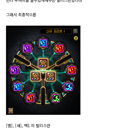
번더 두꺼비를 쓸수있게해주는 탈리스만입니다
그래서 최종적으론
[뱀], [새], 택1 의 탈리스만