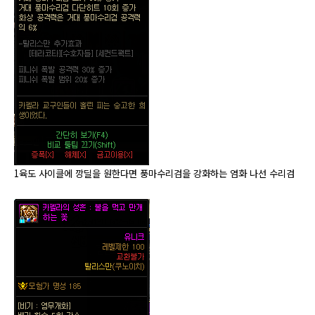
1육도 사이클에 깡딜을 원한다면 풍마수리검을 강화하는 염화 나선 수리검