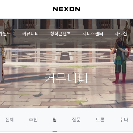
가월드
커뮤니티
창작콘텐츠
서비스센터
자료실
커뮤니티
전체
추천
팁
질문
토론
수다