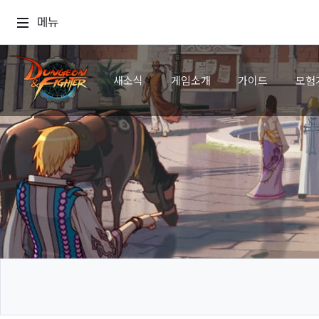
메뉴
새소식
게임소개
가이드
모험