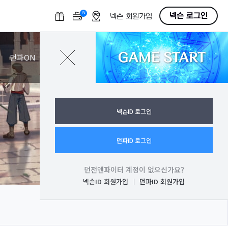
N
O
넥슨 로그인
넥슨 회원가입
F
F
GAME START
로그인
던파ON
넥슨ID 로그인
던파ID 로그인
던전앤파이터 계정이 없으신가요?
넥슨ID 회원가입
던파ID 회원가입