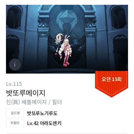
오던 15회
Lv.115
밧또루메이지
진(眞) 배틀메이지 / 힐더
밧또루노기루도
Lv.42 아라도센키