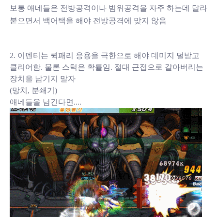
보통 얘네들은 전방공격이나 범위공격을 자주 하는데 달라
붙으면서 백어택을 해야 전방공격에 맞지 않음
2. 이덴티는 퀵패리 응용을 극한으로 해야 데미지 덜받고
클리어함. 물론 스턱은 확률임. 절대 근접으로 갈아버리는
장치을 남기지 말자
(망치, 분쇄기)
얘네들을 남긴다면....