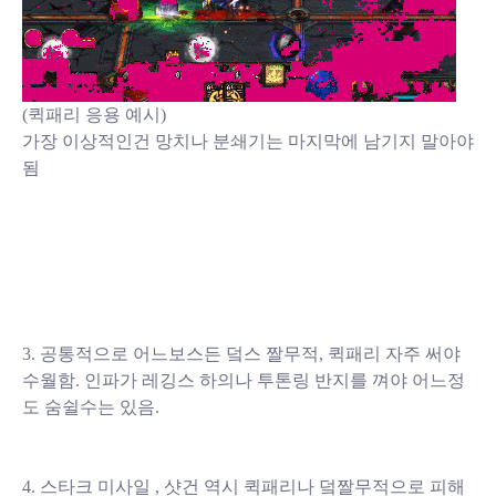
(퀵패리 응용 예시)
가장 이상적인건 망치나 분쇄기는 마지막에 남기지 말아야
됨
3. 공통적으로 어느보스든 덬스 짤무적, 퀵패리 자주 써야
수월함. 인파가 레깅스 하의나 투톤링 반지를 껴야 어느정
도 숨쉴수는 있음.
4. 스타크 미사일 , 샷건 역시 퀵패리나 덬짤무적으로 피해