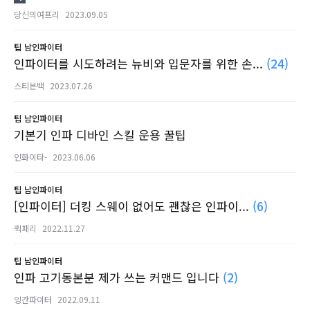
당신의여프리
2023.09.05
팁
남인파이터
인파이터를 시도하려는 뉴비와 입문자를 위한 손...
(24)
스티븐백
2023.07.26
팁
남인파이터
기본기 인파 디바인 스킬 운용 꿀팁
인화이타-
2023.06.06
팁
남인파이터
[인파이터] 더킹 스웨이 없어도 괜찮은 인파이...
(6)
퀵패리
2022.11.27
팁
남인파이터
인파 고기동본분 제가 쓰는 커맨드 입니다
(2)
잉간파이터
2022.09.11