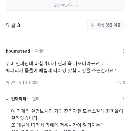
인장 확인하기
댓글
3
최신 댓글 이동
hbumstead
프레이
뉴비 인파인데 마실가다가 진짜 욕 나오더라구요...ㅜ
퀵패리가 몹들이 때릴때 타이밍 맞춰 더킹을 쓰는건가요?
2022.05.13 10:08
0
인화이타-
힐더
예 퀵패리 설명보시면 거의 전직관련 모든스킬에 회피율이
달려잇습니다.
또 레벨에 따라서 퀵패리 적용시간이 달라지는데