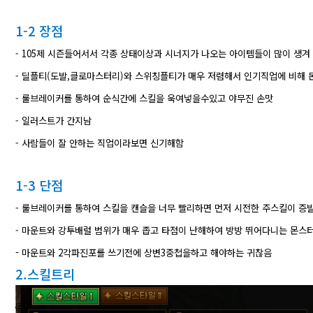
1-2 장점
- 105제 시즌들어서서 각종 상태이상과 시너지가 나오는 아이템들이 많이 생
- 딜플티(도발,클로마스터리)와 스위칭플티가 매우 저렴해서 인기직업에 비해 
- 룰브레이커를 통하여 순식간에 스킬을 욱여넣을수있고 야무진 손맛
- 일러스트가 간지남
- 사람들이 잘 안하는 직업이라보면 신기해함
1-3 단점
​-
룰브레이커를 통하여 스킬을 캔슬을 너무 빨리하면 먼저 시전한 주스킬이 증
- 마운트와 강투배럴 범위가 매우 좁고 타점이 난해하여 방방 뛰어다니는 몬스
-
​마운트와 2각파진포를 쓰기전에 상변3중첩을하고 해야하는 귀찮음
2.스킬트리