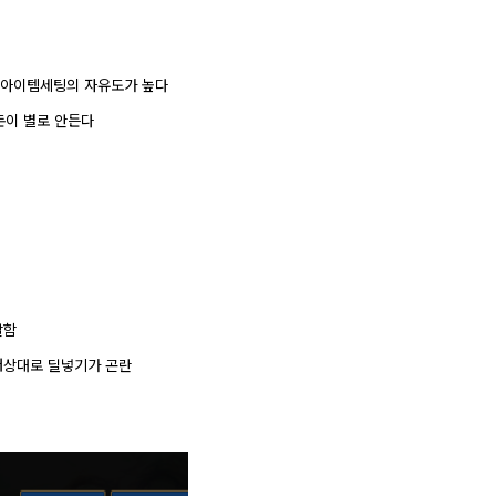
겨 아이템세팅의 자유도가 높다
돈이 별로 안든다
발함
터상대로 딜넣기가 곤란