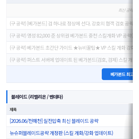
최신 공략을 
(구 공략) [베가본드] 검 하나로 정상에 선다. 강호의 협객 검호 공략. ( 25/
(구 공략) 명성 82,000 준 상위권 베가본드 중천 스킬개화 VP 공략
(구 공략) 베가본드 초간단 가이드 ★뉴비꿀팁★ VP 스킬 개화 강화
(구 공략) 퍼스트 서버에 업데이트 된 베가본드(검호, 검제) 스킬 개화
베가본드 최고 명
블레이드 (리벨리온 / 벤데타)
제목
[2026.06/천해천] 실전압축 최신 블레이드 공략
뉴슈퍼블레이드공략 개정판 (스킬 개화/강화 업데이트)