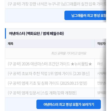
(구 공략) 가장 강한 녀석은 누구냐? (남)그래플러 실전 압축 가이드
남그래플러 최고 명성 모험가
여넨마스터 (백화요란 / 염제 폐월수화)
제목
작성자
최신 공략을 기다리고 있어요
(구 공략) 2026 여넨마스터 초간단 가이드 ★뉴비꿀팁★
라신
(구 공략) 초보자 추천 직업 1위 염제 가이드 [2.20 갱신]
시체폭파범
(구 공략) 염제 기초 및 심화 가이드 (2025.09.15 업뎃)
전문넨슈터
(구 공략) 염제 입문서 [스킬 개화/강화 개정판]
염제를핥자
여넨마스터 최고 명성 모험가 보러가기