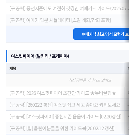
(구 공략) 중천시즌에도 여전히 갓경인 여메카닉 가이드(2025.07.25
(구 공략) 여메카 입문 시뮬레이터 [스킬 개화/강화 포함]
여메카닉 최고 명성 모험가 보러
여스핏파이어 (발키리 / 프레이야)
제목
작성
최신 공략을 기다리고 있어요
(구 공략) 2026 여스핏파이어 초간단 가이드 ★뉴비꿀팁★
키리
(구 공략) [260222 갱신] 여스핏 쉽고 세고 좋아요 키워보세요
그레
(구 공략) [여스핏파이어] 중천시즌 욥욥이 가이드 [02.20갱신]
시체
(구 공략) [팁] 욥린이분들을 위한 가이드북(26.02.12 갱신)
방탕