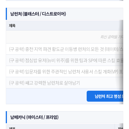
남런처 (블래스터 / 디스트로이어)
제목
최신 공략을 기다리
(구 공략) 중천 지역 파견 황도군 이등병 런처의 모든 것 (데이터/스크롤 압
(구 공략) 점심밥 유저(뉴비 위주)를 위한 팁과 SP에 따른 스킬 효율 분석
(구 공략) 입문자를 위한 주관적인 남런처 사용서 스킬 개화(VP) 포함
(구 공략) 쌔고 강력한 남런처로 살아남기
남런처 최고 명성 모
남메카닉 (마이스터 / 프라임)
제목
작성자