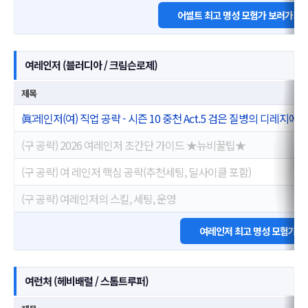
어썰트 최고 명성 모험가 보러가기
여레인저 (블러디아 / 크림슨로제)
제목
眞:레인저(여) 직업 공략 - 시즌 10 중천 Act.5 검은 질병의 디레지에 (VER.
(구 공략) 2026 여레인저 초간단 가이드 ★뉴비꿀팁★
(구 공략) 여 레인저 핵심 공략(추천세팅, 딜사이클 포함)
(구 공략) 여레인저의 스킬, 세팅, 운영
여레인저 최고 명성 모험가 
여런처 (헤비배럴 / 스톰트루퍼)