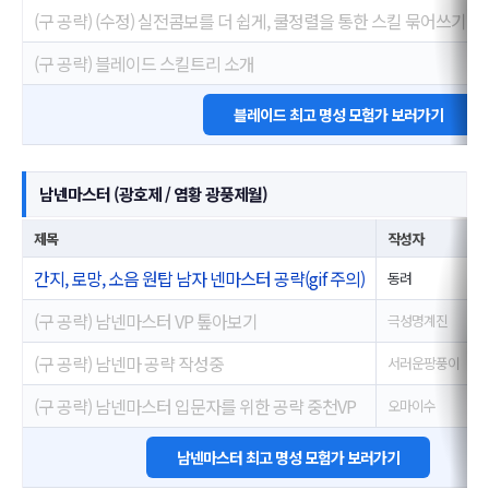
(구 공략) (수정) 실전콤보를 더 쉽게, 쿨정렬을 통한 스킬 묶어쓰기
(구 공략) 블레이드 스킬트리 소개
블레이드 최고 명성 모험가 보러가기
남넨마스터 (광호제 / 염황 광풍제월)
제목
작성자
간지, 로망, 소음 원탑 남자 넨마스터 공략(gif 주의)
동려
2
(구 공략) 남넨마스터 VP 톺아보기
극성명계진
2
(구 공략) 남넨마 공략 작성중
서러운팡풍이
2
(구 공략) 남넨마스터 입문자를 위한 공략 중천VP
오마이수
2
남넨마스터 최고 명성 모험가 보러가기