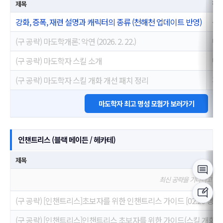
제목
작성
강화, 증폭, 재련 설명과 캐릭터의 종류 (천해천 업데이트 반영)
위치
(구 공략) 마도학개론: 악연 (2026. 2. 22.)
마도
(구 공략) 마도학자 스킬 소개
마도
(구 공략) 마도학자 스킬 개화 개선 패치 정리
겨울
마도학자 최고 명성 모험가 보러가기
인챈트리스 (블랙 메이든 / 헤카테)
제목
최신 공략을 기다리고 있
(구 공략) [인챈트리스]초보자를 위한 인챈트리스 가이드 [02.20 갱신]
(구 공략) [인챈트리스]인챈트리스 초보자를 위한 가이드(스킬 개화 