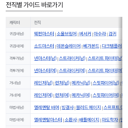
전직별 가이드 바로가기
캐릭터
전직
웨펀마스터
소울브링어
버서커
아수라
검귀
귀검사(남)
|
|
|
|
소드마스터
데몬슬레이어
베가본드
다크템플러
귀검사(여)
|
|
|
|
넨마스터(남)
스트라이커(남)
스트리트 파이터(남)
격투가(남)
|
|
|
넨마스터(여)
스트라이커(여)
스트리트 파이터(여)
격투가(여)
|
|
|
레인저(남)
런처(남)
메카닉(남)
스핏파이어(남)
어
거너(남)
|
|
|
|
레인저(여)
런처(여)
메카닉(여)
스핏파이어(여)
패
거너(여)
|
|
|
|
엘레멘탈 바머
빙결사
블러드 메이지
스위프트 마
마법사(남)
|
|
|
엘레멘탈마스터
소환사
배틀메이지
마도학자
인
마법사(여)
|
|
|
|