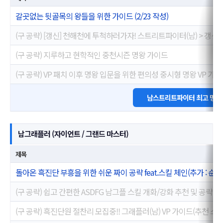
갈곳없는 뒷골목의 왕들을 위한 가이드 (2/23 작성)
(구 공략) [갱신] 천해천에 투척하러가자! 스트리트파이터(남) > 갱신 Ve
(구 공략) 지루하고 현학적인 중천시즌 명왕 가이드
(구 공략) VP 패치 이후 명왕 입문을 위한 편의성 중시형 명왕 VP 가이드
남스트리트파이터 최고 명성
남그래플러 (자이언트 / 그랜드 마스터)
제목
돌아온 흑진단 부흥을 위한 쉬운 짜이 공략 feat.스킬 체인(추가 : 순수
(구 공략) 쉽고 간편한 ASDFG 남그플 스킬 개화/강화 추천 및 공략!!
(구 공략) 흑진단원 절찬리 모집중!! 그래플러(남) VP 가이드(추천 스