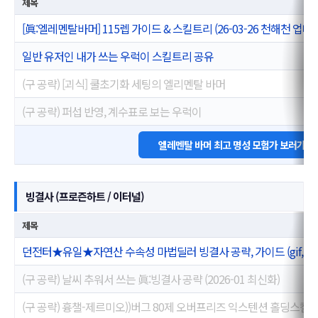
제목
[眞:엘레멘탈바머] 115렙 가이드 & 스킬트리 (26-03-26 천해천 업데
일반 유저인 내가 쓰는 우럭이 스킬트리 공유
(구 공략) [괴식] 쿨초기화 세팅의 엘리멘탈 바머
(구 공략) 퍼섭 반영, 계수표로 보는 우럭이
엘레멘탈 바머 최고 명성 모험가 보러가기
빙결사 (프로즌하트 / 이터널)
제목
던전터★유일★자연산 수속성 마법딜러 빙결사 공략, 가이드 (gif,데
(구 공략) 날씨 추워서 쓰는 眞:빙결사 공략 (2026-01 최신화)
(구 공략) 흉챌-제르미오))버그 80제 오버프리즈 익스텐션 홀딩스킬 