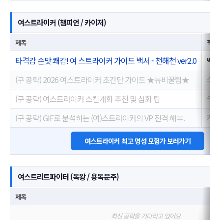
여스트라이커 (챔피언 / 카이저)
제목
작성
타격감 손맛 쾌감! 여 스트라이커 가이드 백서 - 천해천 ver2.0
백랑
(구 공략) 2026 여스트라이커 초간단 가이드 ★뉴비꿀팁★
스신
(구 공략) 여스트라이커 스킬개화 추천 및 심화 팁
극진
(구 공략) GIF로 분석하는 (여)스트라이커의 VP 전격 해부.
커피
여스트라이커 최고 명성 모험가 보러가기
여스트리트파이터 (독왕 / 용독문주)
제목
최신 공략을 기다리고 있어요