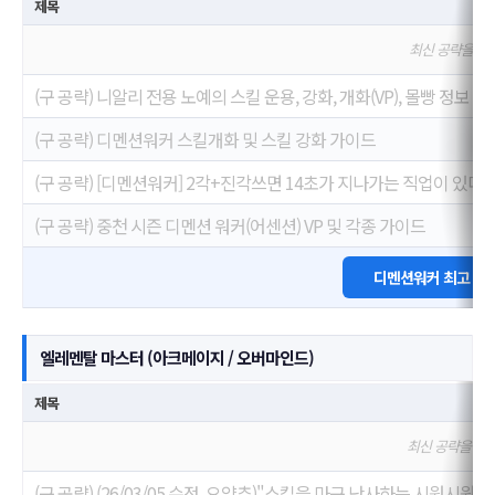
제목
최신 공략을 기
(구 공략) 니알리 전용 노예의 스킬 운용, 강화, 개화(VP), 몰빵 정보
(구 공략) 디멘션워커 스킬개화 및 스킬 강화 가이드
(구 공략) [디멘션워커] 2각+진각쓰면 14초가 지나가는 직업이 있다?
(구 공략) 중천 시즌 디멘션 워커(어센션) VP 및 각종 가이드
디멘션워커 최고 명
엘레멘탈 마스터 (아크메이지 / 오버마인드)
제목
최신 공략을 기
(구 공략) (26/03/05 수정, 요약추)"스킬을 마구 난사하는 시원시원한