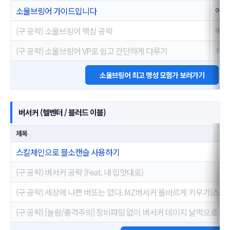
소울브링어 가이드입니다
어야
(구 공략) 소울브링어 핵심 공략
해방
(구 공략) 소울브링어 VP로 쉽고 간단하게 다루기
귀신
소울브링어 최고 명성 모험가 보러가기
버서커 (헬벤터 / 블러드 이블)
제목
스킬체인으로 블소캔슬 사용하기
(구 공략) 버서커 공략 (Feat. 내 입맛대로)
(구 공략) 세상에 나쁜 버또는 없다. MZ버서커 올바르게 키우기(스킬 
(구 공략) [놀람/충격주의] 장비파밍 없이 버서커 데미지 날먹으로 