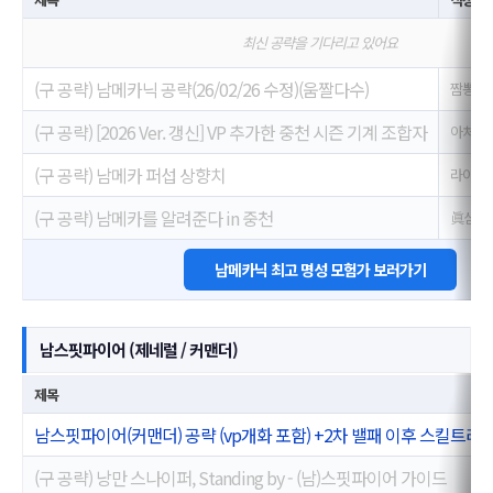
최신 공략을 기다리고 있어요
(구 공략) 남메카닉 공략(26/02/26 수정)(움짤다수)
짬뽕배
(구 공략) [2026 Ver. 갱신] VP 추가한 중천 시즌 기계 조합자
아처♬
(구 공략) 남메카 퍼섭 상향치
라이트
(구 공략) 남메카를 알려준다 in 중천
眞심영
남메카닉 최고 명성 모험가 보러가기
남스핏파이어 (제네럴 / 커맨더)
제목
남스핏파이어(커맨더) 공략 (vp개화 포함) +2차 밸패 이후 스킬트리
(구 공략) 낭만 스나이퍼, Standing by - (남)스핏파이어 가이드