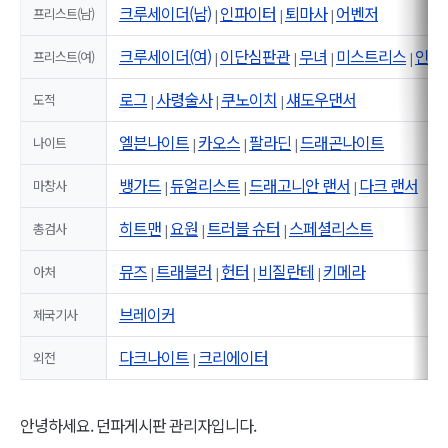
크루세이더(남)
인파이터
퇴마사
어벤저
프리스트(남)
|
|
|
크루세이더(여)
이단심판관
무녀
미스트리스
인파
프리스트(여)
|
|
|
|
로그
사령술사
쿠노이치
섀도우댄서
도적
|
|
|
엘븐나이트
카오스
팔라딘
드래곤나이트
나이트
|
|
|
뱅가드
듀얼리스트
드래고니안 랜서
다크 랜서
마창사
|
|
|
히트맨
요원
트러블 슈터
스페셜리스트
총검사
|
|
|
뮤즈
트래블러
헌터
비질란테
키메라
아처
|
|
|
|
브레이커
제국기사
다크나이트
크리에이터
외전
|
안녕하세요. 던파게시판 관리자입니다.