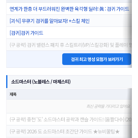
연계가 한층 더 부드러워진 완벽한 육각형 딜러! 眞 : 검귀 가이드
[괴식] 무큐기 검귀를 알아보자! +스킬 체인
[검귀]검귀 가이드
(구 공략) 검귀 밸런스 패치 후 스킬트리(VP/스킬강화) 및 플레이 영상
검귀 최고 명성 모험가 보러가기
소드마스터 (노블레스 / 마제스티)
제목
최신 공략을 기다리고 있어요
(구 공략) 중천 '도' 소드마스터 공략과 캔슬 가이드! (움짤다수) (2025.2
(구 공략) 2026 도 소드마스터 초간단 가이드 ★뉴비꿀팁★