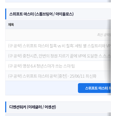
스위프트 마스터 (스톰브링어 / 아이올로스)
제목
최신 공략을 
(구 공략) 스위프트 마스터 칠흑 vs 비 칠흑: 세팅 별 스킬트리와 VP 
(구 공략) 중천시즌, 만번의 정권 지르기 끝에 VP에 도달한 스.스.스.마
(구 공략) 명성 6.4 청년스마가 쓰는 스마 팁
(구 공략) 스위프트 마스터 공략 [중천] - 25/06/11 최신화
스위프트 마스터 최고
디멘션워커 (이레귤러 / 어센션)