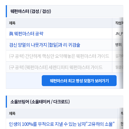
웨펀마스터 (검성 / 검신)
제목
작성자
眞 웨펀마스터 공략
JN_P
검신 양얼의 나뭇가지 [합일]과 리 귀검술
병휘
(구 공략) 간단하게 핵심만 요약해놓은 웨펀마스터 가이드
길가메쉬
(구 공략) [웨펀마스터] 세렌디피티 웨펀마스터 가이드
월클검신
웨펀마스터 최고 명성 모험가 보러가기
소울브링어 (소울테이커 / 다크로드)
제목
작성
인생의 100%를 무적으로 지낼 수 있는 남자"고유하의 소울"
한리