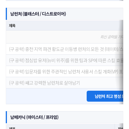
남런처 (블래스터 / 디스트로이어)
제목
최신 공략을 기다리
(구 공략) 중천 지역 파견 황도군 이등병 런처의 모든 것 (데이터/스크롤 압
(구 공략) 점심밥 유저(뉴비 위주)를 위한 팁과 SP에 따른 스킬 효율 분석
(구 공략) 입문자를 위한 주관적인 남런처 사용서 스킬 개화(VP) 포함
(구 공략) 쌔고 강력한 남런처로 살아남기
남런처 최고 명성 모
남메카닉 (마이스터 / 프라임)
제목
작성자