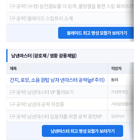
(구 공략) (수정) 실전콤보를 더 쉽게, 쿨정렬을 통한 스킬 묶어쓰기
(구 공략) 블레이드 스킬트리 소개
블레이드 최고 명성 모험가 보러가기
남넨마스터 (광호제 / 염황 광풍제월)
제목
작성자
간지, 로망, 소음 원탑 남자 넨마스터 공략(gif 주의)
동려
2
(구 공략) 남넨마스터 VP 톺아보기
극성명계진
2
(구 공략) 남넨마 공략 작성중
서러운팡풍이
2
(구 공략) 남넨마스터 입문자를 위한 공략 중천VP
오마이수
2
남넨마스터 최고 명성 모험가 보러가기