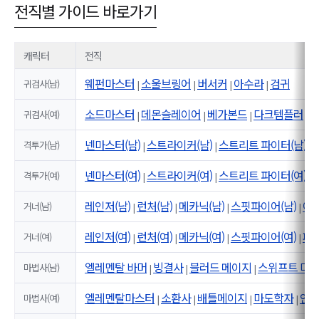
전직별 가이드 바로가기
캐릭터
전직
웨펀마스터
소울브링어
버서커
아수라
검귀
귀검사(남)
|
|
|
|
소드마스터
데몬슬레이어
베가본드
다크템플러
귀검사(여)
|
|
|
|
넨마스터(남)
스트라이커(남)
스트리트 파이터(남)
격투가(남)
|
|
|
넨마스터(여)
스트라이커(여)
스트리트 파이터(여)
격투가(여)
|
|
|
레인저(남)
런처(남)
메카닉(남)
스핏파이어(남)
어
거너(남)
|
|
|
|
레인저(여)
런처(여)
메카닉(여)
스핏파이어(여)
패
거너(여)
|
|
|
|
엘레멘탈 바머
빙결사
블러드 메이지
스위프트 마
마법사(남)
|
|
|
엘레멘탈마스터
소환사
배틀메이지
마도학자
인
마법사(여)
|
|
|
|