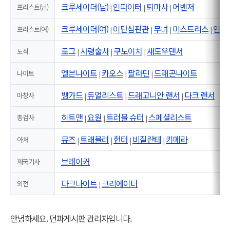
크루세이더(남)
인파이터
퇴마사
어벤저
프리스트(남)
|
|
|
크루세이더(여)
이단심판관
무녀
미스트리스
인파
프리스트(여)
|
|
|
|
로그
사령술사
쿠노이치
섀도우댄서
도적
|
|
|
엘븐나이트
카오스
팔라딘
드래곤나이트
나이트
|
|
|
뱅가드
듀얼리스트
드래고니안 랜서
다크 랜서
마창사
|
|
|
히트맨
요원
트러블 슈터
스페셜리스트
총검사
|
|
|
뮤즈
트래블러
헌터
비질란테
키메라
아처
|
|
|
|
브레이커
제국기사
다크나이트
크리에이터
외전
|
안녕하세요. 던파게시판 관리자입니다.