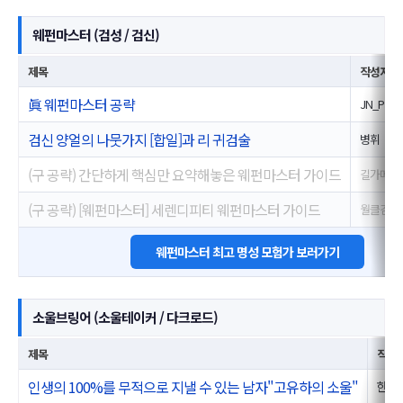
웨펀마스터 (검성 / 검신)
제목
작성자
眞 웨펀마스터 공략
JN_P
검신 양얼의 나뭇가지 [합일]과 리 귀검술
병휘
(구 공략) 간단하게 핵심만 요약해놓은 웨펀마스터 가이드
길가메쉬
(구 공략) [웨펀마스터] 세렌디피티 웨펀마스터 가이드
월클검신
웨펀마스터 최고 명성 모험가 보러가기
소울브링어 (소울테이커 / 다크로드)
제목
작성
인생의 100%를 무적으로 지낼 수 있는 남자"고유하의 소울"
한리