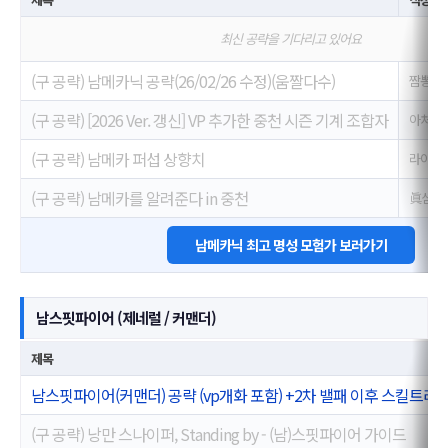
최신 공략을 기다리고 있어요
(구 공략) 남메카닉 공략(26/02/26 수정)(움짤다수)
짬뽕배
(구 공략) [2026 Ver. 갱신] VP 추가한 중천 시즌 기계 조합자
아처♬
(구 공략) 남메카 퍼섭 상향치
라이트
(구 공략) 남메카를 알려준다 in 중천
眞심영
남메카닉 최고 명성 모험가 보러가기
남스핏파이어 (제네럴 / 커맨더)
제목
남스핏파이어(커맨더) 공략 (vp개화 포함) +2차 밸패 이후 스킬트리
(구 공략) 낭만 스나이퍼, Standing by - (남)스핏파이어 가이드