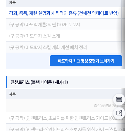
제목
작성
강화, 증폭, 재련 설명과 캐릭터의 종류 (천해천 업데이트 반영)
위치
(구 공략) 마도학개론: 악연 (2026. 2. 22.)
마도
(구 공략) 마도학자 스킬 소개
마도
(구 공략) 마도학자 스킬 개화 개선 패치 정리
겨울
마도학자 최고 명성 모험가 보러가기
인챈트리스 (블랙 메이든 / 헤카테)
제목
최신 공략을 기다리고 있
(구 공략) [인챈트리스]초보자를 위한 인챈트리스 가이드 [02.20 갱신]
(구 공략) [인챈트리스]인챈트리스 초보자를 위한 가이드(스킬 개화 