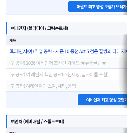
어썰트 최고 명성 모험가 보러가기
여레인저 (블러디아 / 크림슨로제)
제목
眞:레인저(여) 직업 공략 - 시즌 10 중천 Act.5 검은 질병의 디레지에 (VER.
(구 공략) 2026 여레인저 초간단 가이드 ★뉴비꿀팁★
(구 공략) 여 레인저 핵심 공략(추천세팅, 딜사이클 포함)
(구 공략) 여레인저의 스킬, 세팅, 운영
여레인저 최고 명성 모험가 
여런처 (헤비배럴 / 스톰트루퍼)