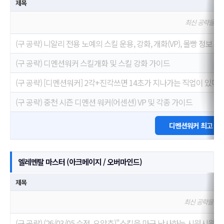
제목
최신 공략을 기
(구 공략) 니알리 전용 노예의 스킬 운용, 강화, 개화(VP), 몰빵 정보
(구 공략) 디멘션워커 스킬개화 및 스킬 강화 가이드
(구 공략) [디멘션워커] 2각+진각쓰면 14초가 지나가는 직업이 있다?
(구 공략) 중천 시즌 디멘션 워커(어센션) VP 및 각종 가이드
디멘션워커 최고 명
엘레멘탈 마스터 (아크메이지 / 오버마인드)
제목
최신 공략을 기
(구 공략) (26/03/05 수정, 요약추)"스킬을 마구 난사하는 시원시원한