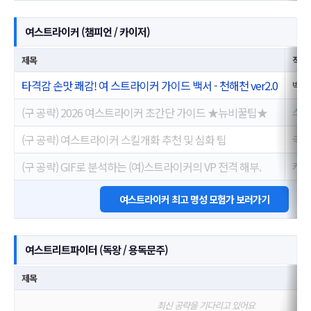
여스트라이커 (챔피언 / 카이저)
제목
작성
타격감 손맛 쾌감! 여 스트라이커 가이드 백서 - 천해천 ver2.0
백랑
(구 공략) 2026 여스트라이커 초간단 가이드 ★뉴비꿀팁★
스신
(구 공략) 여스트라이커 스킬개화 추천 및 심화 팁
극진
(구 공략) GIF로 분석하는 (여)스트라이커의 VP 전격 해부.
커피
여스트라이커 최고 명성 모험가 보러가기
여스트리트파이터 (독왕 / 용독문주)
제목
최신 공략을 기다리고 있어요