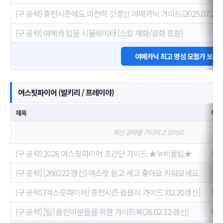
(구 공략) 중천시즌에도 여전히 갓경인 여메카닉 가이드(2025.07.25
(구 공략) 여메카 입문 시뮬레이터 [스킬 개화/강화 포함]
여메카닉 최고 명성 모험가 보러
여스핏파이어 (발키리 / 프레이야)
제목
작성
최신 공략을 기다리고 있어요
(구 공략) 2026 여스핏파이어 초간단 가이드 ★뉴비꿀팁★
키리
(구 공략) [260222 갱신] 여스핏 쉽고 세고 좋아요 키워보세요
그레
(구 공략) [여스핏파이어] 중천시즌 욥욥이 가이드 [02.20갱신]
시체
(구 공략) [팁] 욥린이분들을 위한 가이드북(26.02.12 갱신)
방탕