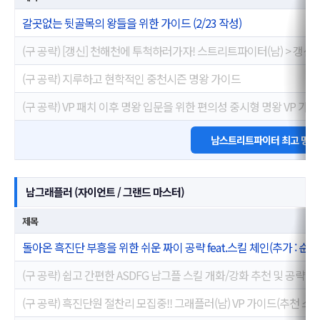
갈곳없는 뒷골목의 왕들을 위한 가이드 (2/23 작성)
(구 공략) [갱신] 천해천에 투척하러가자! 스트리트파이터(남) > 갱신 Ve
(구 공략) 지루하고 현학적인 중천시즌 명왕 가이드
(구 공략) VP 패치 이후 명왕 입문을 위한 편의성 중시형 명왕 VP 가이드
남스트리트파이터 최고 명성
남그래플러 (자이언트 / 그랜드 마스터)
제목
돌아온 흑진단 부흥을 위한 쉬운 짜이 공략 feat.스킬 체인(추가 : 순수
(구 공략) 쉽고 간편한 ASDFG 남그플 스킬 개화/강화 추천 및 공략!!
(구 공략) 흑진단원 절찬리 모집중!! 그래플러(남) VP 가이드(추천 스