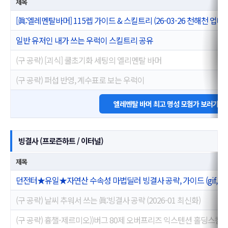
제목
[眞:엘레멘탈바머] 115렙 가이드 & 스킬트리 (26-03-26 천해천 업데
일반 유저인 내가 쓰는 우럭이 스킬트리 공유
(구 공략) [괴식] 쿨초기화 세팅의 엘리멘탈 바머
(구 공략) 퍼섭 반영, 계수표로 보는 우럭이
엘레멘탈 바머 최고 명성 모험가 보러가기
빙결사 (프로즌하트 / 이터널)
제목
던전터★유일★자연산 수속성 마법딜러 빙결사 공략, 가이드 (gif,데
(구 공략) 날씨 추워서 쓰는 眞:빙결사 공략 (2026-01 최신화)
(구 공략) 흉챌-제르미오))버그 80제 오버프리즈 익스텐션 홀딩스킬 