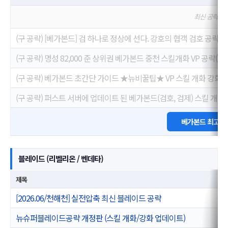
최신 공략을 
(구 공략) [베가본드] 검 하나로 정상에 선다. 강호의 협객 검호 공략. ( 25/
(구 공략) 명성 82,000 준 상위권 베가본드 중천 스킬개화 VP 공략
(구 공략) 베가본드 초간단 가이드 ★뉴비꿀팁★ VP 스킬 개화 강화
(구 공략) 퍼스트 서버에 업데이트 된 베가본드(검호, 검제) 스킬 개화
베가본드 최고 명
블레이드 (리벨리온 / 벤데타)
제목
[2026.06/천해천] 실전압축 최신 블레이드 공략
뉴슈퍼블레이드공략 개정판 (스킬 개화/강화 업데이트)