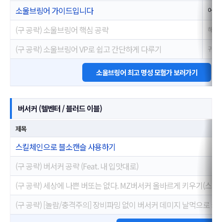
소울브링어 가이드입니다
어야
(구 공략) 소울브링어 핵심 공략
해방
(구 공략) 소울브링어 VP로 쉽고 간단하게 다루기
귀신
소울브링어 최고 명성 모험가 보러가기
버서커 (헬벤터 / 블러드 이블)
제목
스킬체인으로 블소캔슬 사용하기
(구 공략) 버서커 공략 (Feat. 내 입맛대로)
(구 공략) 세상에 나쁜 버또는 없다. MZ버서커 올바르게 키우기(스킬 
(구 공략) [놀람/충격주의] 장비파밍 없이 버서커 데미지 날먹으로 