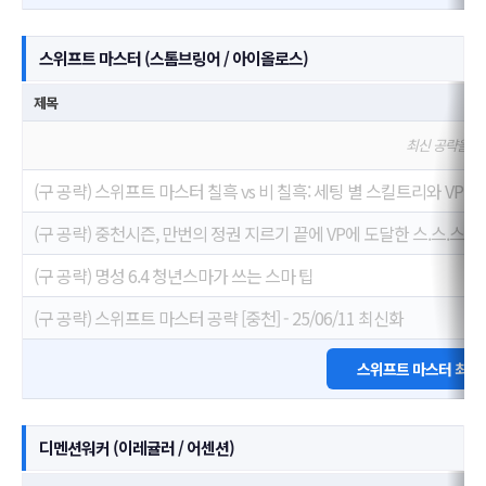
스위프트 마스터 (스톰브링어 / 아이올로스)
제목
최신 공략을 
(구 공략) 스위프트 마스터 칠흑 vs 비 칠흑: 세팅 별 스킬트리와 VP 
(구 공략) 중천시즌, 만번의 정권 지르기 끝에 VP에 도달한 스.스.스.마
(구 공략) 명성 6.4 청년스마가 쓰는 스마 팁
(구 공략) 스위프트 마스터 공략 [중천] - 25/06/11 최신화
스위프트 마스터 최고
디멘션워커 (이레귤러 / 어센션)