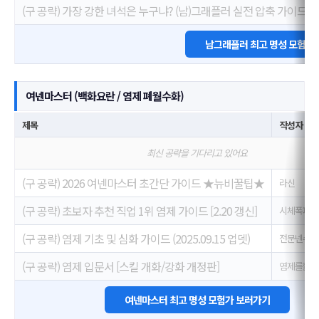
(구 공략) 가장 강한 녀석은 누구냐? (남)그래플러 실전 압축 가이드
남그래플러 최고 명성 모험가
여넨마스터 (백화요란 / 염제 폐월수화)
제목
작성자
최신 공략을 기다리고 있어요
(구 공략) 2026 여넨마스터 초간단 가이드 ★뉴비꿀팁★
라신
(구 공략) 초보자 추천 직업 1위 염제 가이드 [2.20 갱신]
시체폭파범
(구 공략) 염제 기초 및 심화 가이드 (2025.09.15 업뎃)
전문넨슈터
(구 공략) 염제 입문서 [스킬 개화/강화 개정판]
염제를핥자
여넨마스터 최고 명성 모험가 보러가기