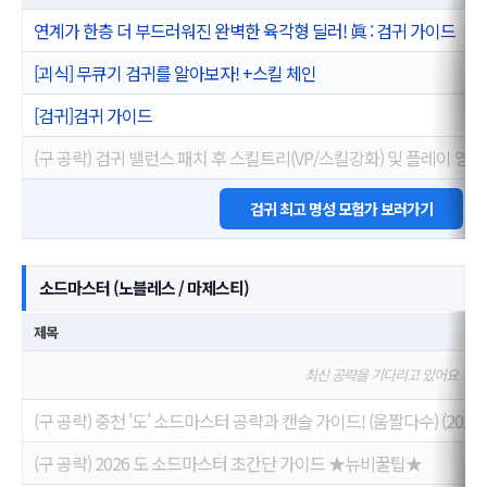
연계가 한층 더 부드러워진 완벽한 육각형 딜러! 眞 : 검귀 가이드
[괴식] 무큐기 검귀를 알아보자! +스킬 체인
[검귀]검귀 가이드
(구 공략) 검귀 밸런스 패치 후 스킬트리(VP/스킬강화) 및 플레이 영상
검귀 최고 명성 모험가 보러가기
소드마스터 (노블레스 / 마제스티)
제목
최신 공략을 기다리고 있어요
(구 공략) 중천 '도' 소드마스터 공략과 캔슬 가이드! (움짤다수) (2025.2
(구 공략) 2026 도 소드마스터 초간단 가이드 ★뉴비꿀팁★